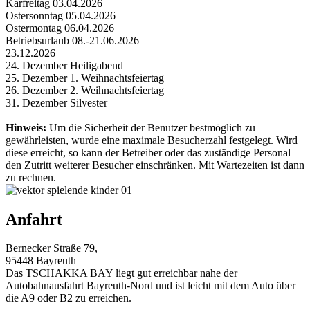
Karfreitag 03.04.2026
Ostersonntag 05.04.2026
Ostermontag 06.04.2026
Betriebsurlaub 08.-21.06.2026
23.12.2026
24. Dezember Heiligabend
25. Dezember 1. Weihnachtsfeiertag
26. Dezember 2. Weihnachtsfeiertag
31. Dezember Silvester
Hinweis:
Um die Sicher­heit der Benutzer best­möglich zu
gewährleis­ten, wurde eine max­i­male Besucherzahl fest­gelegt. Wird
diese erreicht, so kann der Betreiber oder das zuständige Per­sonal
den Zutritt weit­erer Besucher ein­schränken. Mit Wartezeiten ist dann
zu rech­nen.
Anfahrt
Bernecker Straße 79,
95448 Bayreuth
Das TSCHAKKA BAY liegt gut erreichbar nahe der
Autobahnausfahrt Bayreuth-Nord und ist leicht mit dem Auto über
die A9 oder B2 zu erreichen.